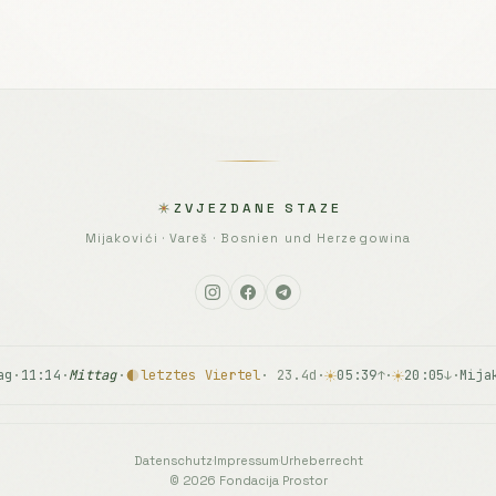
ZVJEZDANE STAZE
Mijakovići · Vareš · Bosnien und Herzegowina
ag
·
11:14
·
Mittag
·
letztes Viertel
· 23.4d
·
05:39
·
20:05
·
Mija
↑
↓
Datenschutz
·
Impressum
·
Urheberrecht
© 2026 Fondacija Prostor