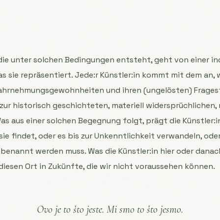
 die unter solchen Bedingungen entsteht, geht von einer ind
as sie repräsentiert. Jede:r Künstler:in kommt mit dem an, w
Wahrnehmungsgewohnheiten und ihren (ungelösten) Frageste
 zur historisch geschichteten, materiell widersprüchlichen
as aus einer solchen Begegnung folgt, prägt die Künstler:in
sie findet, oder es bis zur Unkenntlichkeit verwandeln, oder
 benannt werden muss. Was die Künstler:in hier oder danach 
diesen Ort in Zukünfte, die wir nicht voraussehen können.
Ovo je to što jeste. Mi smo to što jesmo.