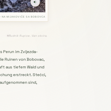
 NA MIJAKOVIĆE SA BOBOVCA
Rudnik Rupice. Van okvira.
s Perun im Zvijezda-
die Ruinen von Bobovac,
haft aus tiefem Wald und
chung erstreckt. Stećci,
s aufgenommen sind,