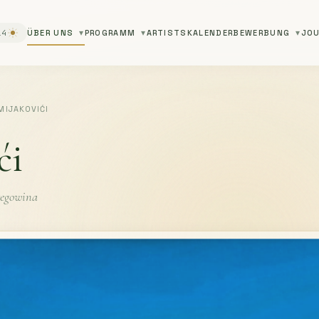
14
ÜBER UNS
PROGRAMM
ARTISTS
KALENDER
BEWERBUNG
JOU
IJAKOVIĆI
ći
zegowina