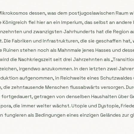
s Mikrokosmos dessen, was dem postjugoslawischen Raum wi
 Königreich fiel hier an ein Imperium, das selbst an andere I
neunzehnten und zwanzigsten Jahrhunderts hat die Region 
 Die Fabriken und Infrastrukturen, die sie geschaffen hat,
hre Ruinen stehen noch als Mahnmale jenes Hasses und desse
rd die Nachkriegszeit seit drei Jahrzehnten als „Transitio
nzeichen, irgendwo anzukommen. In den letzten zwei Jahren
oduktion aufgenommen, in Reichweite eines Schutzwaldes 
n, die zehntausende Menschen flussabwärts versorgen. Durc
t fortgedauert, getragen von denselben Haushalten über G
pora, die immer weiter wächst. Utopie und Dystopie, Frie
 fungieren als Bedingungen eines einzigen Geländes zur g