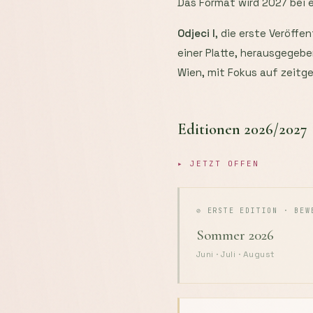
Das Format wird 2027 bei e
Odjeci I
, die erste Veröff
einer Platte, herausgegeb
Wien, mit Fokus auf zeitg
Editionen 2026/2027
▸ JETZT OFFEN
⊘ ERSTE EDITION · BEW
Sommer 2026
Juni · Juli · August