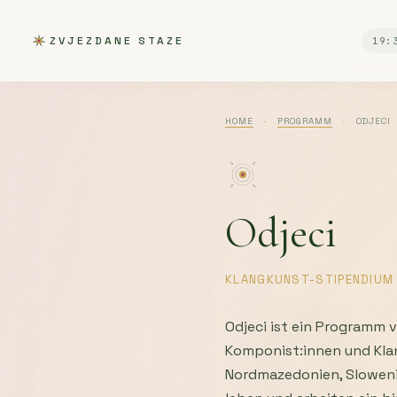
ZVJEZDANE STAZE
19:
HOME
·
PROGRAMM
·
ODJECI
Odjeci
KLANGKUNST-STIPENDIUM
Odjeci ist ein Programm 
Komponist:innen und Klan
Nordmazedonien, Slowenie