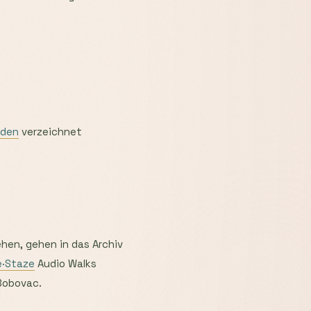
aden
verzeichnet
en, gehen in das Archiv
e·Staze
Audio Walks
Bobovac.