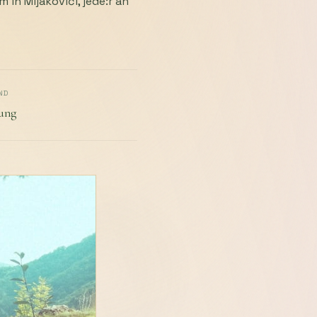
in Mijakovići, jede:r an
ND
ung