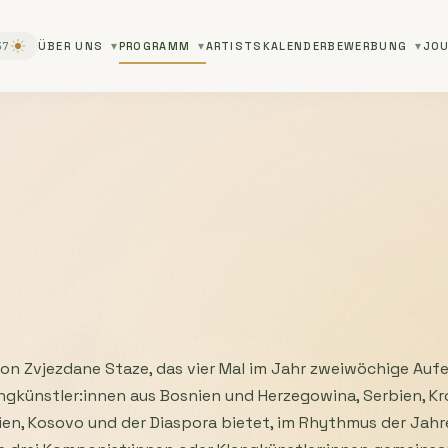
37
ÜBER UNS
PROGRAMM
ARTISTS
KALENDER
BEWERBUNG
JOU
von Zvjezdane Staze, das vier Mal im Jahr zweiwöchige Aufe
gkünstler:innen aus Bosnien und Herzegowina, Serbien, Kr
n, Kosovo und der Diaspora bietet, im Rhythmus der Jahre