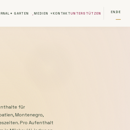
EN
DE
RNAL
✦ GARTEN
MEDIEN
KONTAKT
UNTERSTÜTZEN
·
nthalte für
oatien, Montenegro,
szeiten. Pro Aufenthalt