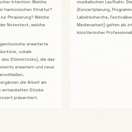
scher Intention: Welche
musikalischen Laufbahn. D
der harmonischen Struktur?
(Konzertplanung, Programm
g zur Phrasierung? Welche
Labelrecherche, Festivalb
 der Notentext, welche
Medienarbeit) gelten als in
künstlerischer Professional
itgenössische erweiterte
duntöne, vokale
n des Stimmstocks), die das
ruments erweitern und neue
erschließen.
 ergänzen die Arbeit am
ie entwickelten Stücke
nzert präsentiert.