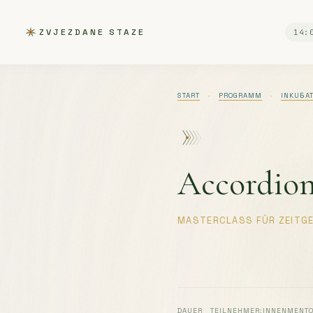
ZVJEZDANE STAZE
14:
START
·
PROGRAMM
·
INKUБA
Accordio
MASTERCLASS FÜR ZEITG
DAUER
TEILNEHMER:INNEN
MENT