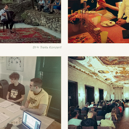
Sтⰰr Trekъ Konzert