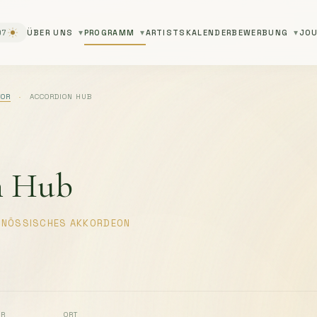
08
ÜBER UNS
PROGRAMM
ARTISTS
KALENDER
BEWERBUNG
JOU
TOR
·
ACCORDION HUB
n Hub
ENÖSSISCHES AKKORDEON
OR
ORT